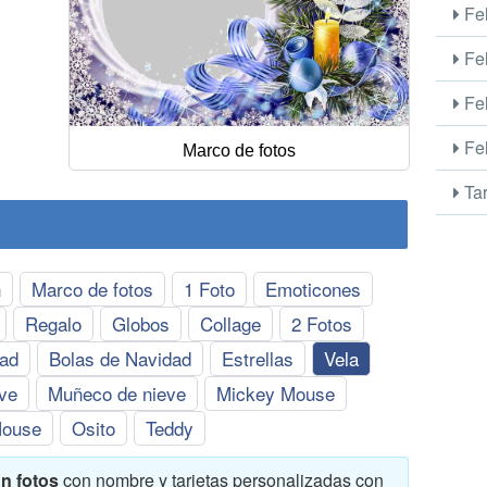
Fel
Fel
Fel
Fel
Marco de fotos
Tar
n
Marco de fotos
1 Foto
Emoticones
Regalo
Globos
Collage
2 Fotos
dad
Bolas de Navidad
Estrellas
Vela
ve
Muñeco de nieve
Mickey Mouse
Mouse
Osito
Teddy
on fotos
con nombre y tarjetas personalizadas con