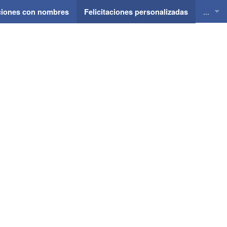
...
aciones con nombres
Felicitaciones personalizadas
Felici
Felici
Felici
Felici
Felici