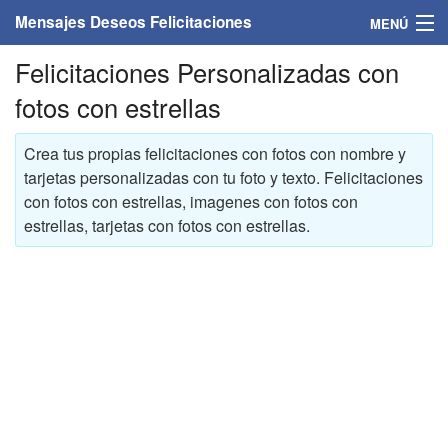
Mensajes Deseos Felicitaciones
MENÚ
Felicitaciones Personalizadas con
Home
fotos con estrellas
Mensajes
Crea tus propias felicitaciones con fotos con nombre y
Felicitaciones
tarjetas personalizadas con tu foto y texto. Felicitaciones
con fotos con estrellas, imagenes con fotos con
Felicitaciones con nombres
estrellas, tarjetas con fotos con estrellas.
Felicitaciones personalizadas
Felicitaciones para personas
Felicitaciones para años
Felicitaciones días de la semana