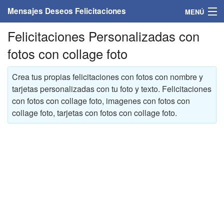
Mensajes Deseos Felicitaciones
MENÚ
Felicitaciones Personalizadas con
Home
fotos con collage foto
Mensajes
Crea tus propias felicitaciones con fotos con nombre y
Felicitaciones
tarjetas personalizadas con tu foto y texto. Felicitaciones
con fotos con collage foto, imagenes con fotos con
Felicitaciones con nombres
collage foto, tarjetas con fotos con collage foto.
Felicitaciones personalizadas
Felicitaciones para personas
Felicitaciones para años
Felicitaciones días de la semana