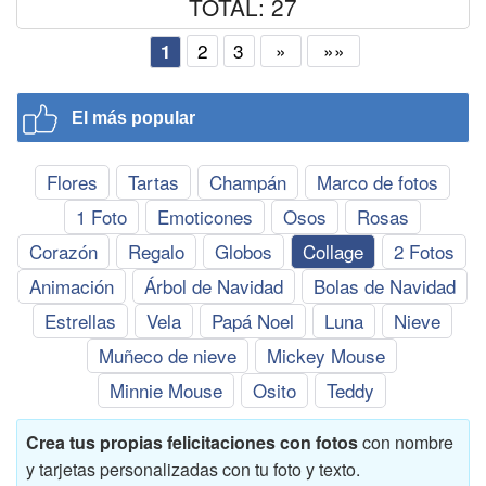
TOTAL: 27
2
3
»
»»
1
El más popular
Flores
Tartas
Champán
Marco de fotos
1 Foto
Emoticones
Osos
Rosas
Corazón
Regalo
Globos
Collage
2 Fotos
Animación
Árbol de Navidad
Bolas de Navidad
Estrellas
Vela
Papá Noel
Luna
Nieve
Muñeco de nieve
Mickey Mouse
Minnie Mouse
Osito
Teddy
Crea tus propias felicitaciones con fotos
con nombre
y tarjetas personalizadas con tu foto y texto.