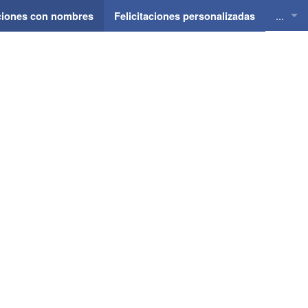
...
aciones con nombres
Felicitaciones personalizadas
Felici
Felici
Felici
Felici
Felici