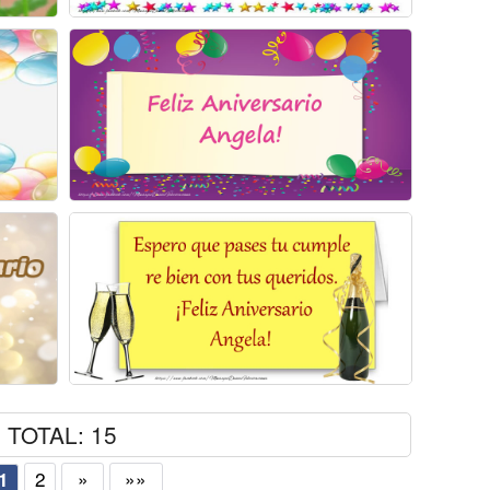
TOTAL: 15
2
»
»»
1