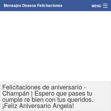
Mensajes Deseos Felicitaciones
MENÚ
Home
Mensajes
Felicitaciones
Felicitaciones con nombres
Felicitaciones personalizadas
Felicitaciones para personas
Felicitaciones de aniversario -
Felicitaciones para años
Champán | Espero que pases tu
cumple re bien con tus queridos.
Felicitaciones días de la semana
¡Feliz Aniversario Angela!