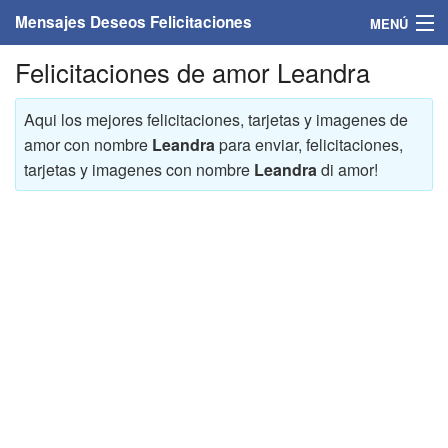
Mensajes Deseos Felicitaciones
MENÚ
Felicitaciones de amor Leandra
Home
Mensajes
Aqui los mejores felicitaciones, tarjetas y imagenes de
amor con nombre
Leandra
para enviar, felicitaciones,
Felicitaciones
tarjetas y imagenes con nombre
Leandra
di amor!
Felicitaciones con nombres
Felicitaciones personalizadas
Felicitaciones para personas
Felicitaciones para años
Felicitaciones días de la semana