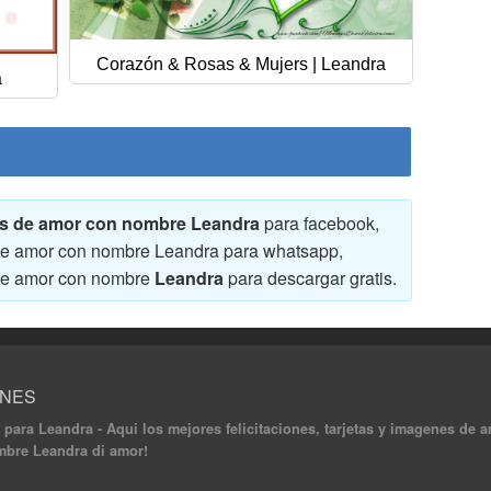
Corazón & Rosas & Mujers | Leandra
a
enes de amor con nombre Leandra
para facebook,
s de amor con nombre Leandra para whatsapp,
s de amor con nombre
Leandra
para descargar gratis.
ONES
para Leandra - Aqui los mejores felicitaciones, tarjetas y imagenes de
ombre Leandra di amor!