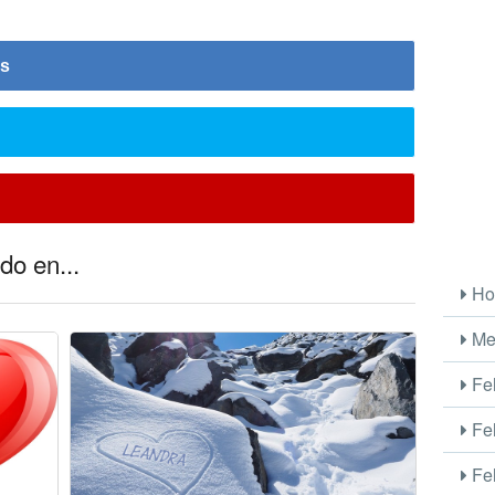
is
do en...
Ho
Me
Fel
Fel
Fel