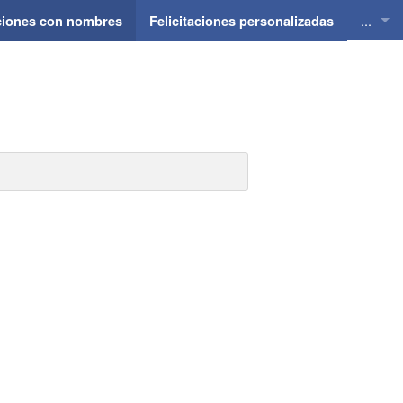
...
aciones con nombres
Felicitaciones personalizadas
Felici
Felici
Felici
Felici
Felici