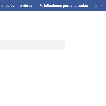
...
aciones con nombres
Felicitaciones personalizadas
Felici
Felici
Felici
Felici
Felici