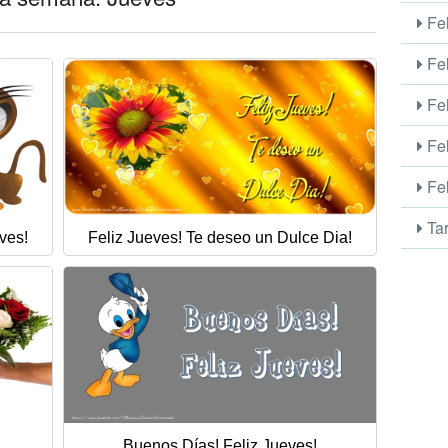
Fel
Fel
Fel
Fel
Fel
Tar
ves!
Feliz Jueves! Te deseo un Dulce Dia!
Buenos Días! Feliz Jueves!