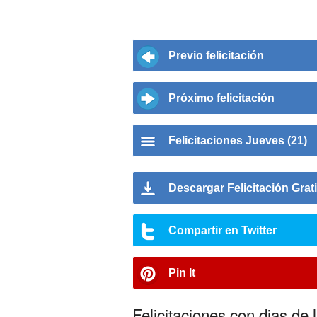
Previo felicitación
Próximo felicitación
Felicitaciones Jueves (21)
Descargar Felicitación Grat
Compartir en Twitter
Pin It
Felicitaciones con dias de