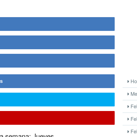
Ho
is
Me
Fel
Fel
Fel
 la semana: Jueves