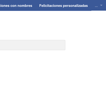
...
aciones con nombres
Felicitaciones personalizadas
Felici
Felici
Felici
Felici
Felici