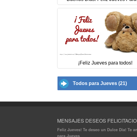
¡Feliz Jueves para todos!
Todos para Jueves (21)
MENSAJES DESEOS FELICITACI
Feliz Jueves! Te deseo un Dulce Dia! Te a
para Jueves