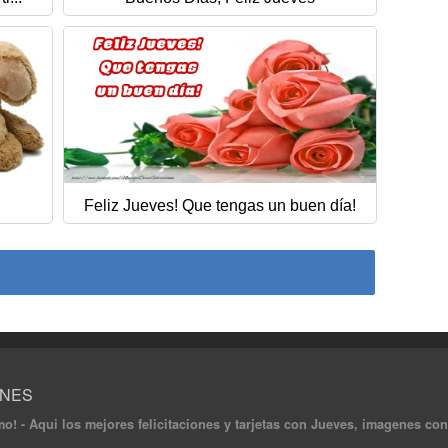
Feliz Jueves! Que tengas un buen día!
ONES
mo! - Aqui los mejores felicitaciones y tarjetas con Jueves, imagenes co