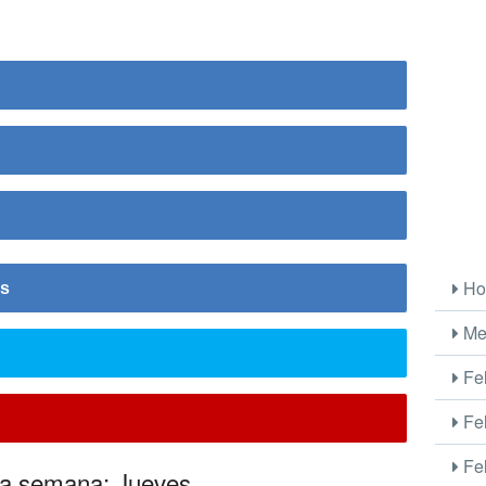
Ho
is
Me
Fel
Fel
Fel
 la semana: Jueves