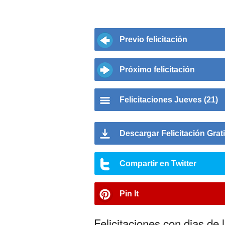
Previo felicitación
Próximo felicitación
Felicitaciones Jueves (21)
Descargar Felicitación Grat
Compartir en Twitter
Pin It
Felicitaciones con dias de