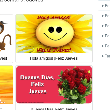
Fel
Fel
Fel
Fel
Fel
Tar
ves!
Hola amigos! ¡Feliz Jueves!
i...
Buenos Días, Feliz Jueves