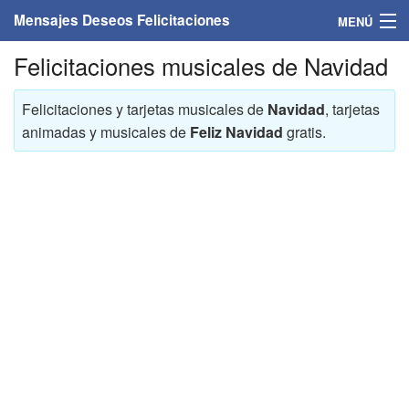
Mensajes Deseos Felicitaciones
MENÚ
Felicitaciones musicales de Navidad
Home
Mensajes
Felicitaciones y tarjetas musicales de
Navidad
, tarjetas
animadas y musicales de
Feliz Navidad
gratis.
Felicitaciones
Felicitaciones con nombres
Felicitaciones personalizadas
Felicitaciones para personas
Felicitaciones para años
Felicitaciones días de la semana