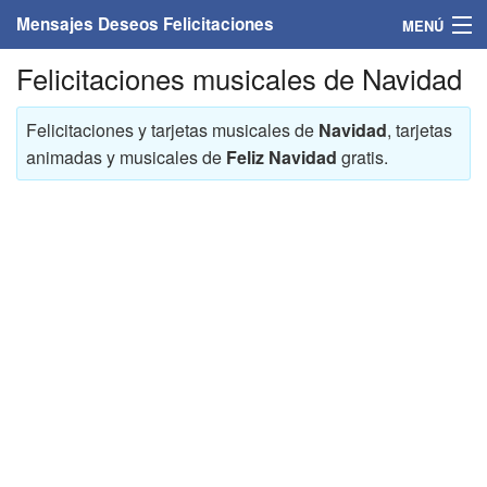
Mensajes Deseos Felicitaciones
MENÚ
Felicitaciones musicales de Navidad
Home
Mensajes
Felicitaciones y tarjetas musicales de
Navidad
, tarjetas
animadas y musicales de
Feliz Navidad
gratis.
Felicitaciones
Felicitaciones con nombres
Felicitaciones personalizadas
Felicitaciones para personas
Felicitaciones para años
Felicitaciones días de la semana