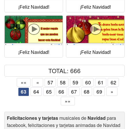
¡Feliz Navidad!
¡Feliz Navidad!
¡Feliz Navidad!
¡Feliz Navidad!
TOTAL: 666
««
«
57
58
59
60
61
62
64
65
66
67
68
69
»
63
»»
Felicitaciones y tarjetas
musicales de
Navidad
para
facebook, felicitaciones y tarjetas animadas de Navidad