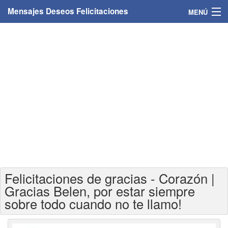
Mensajes Deseos Felicitaciones
MENÚ
Home
Mensajes
Felicitaciones
Felicitaciones con nombres
Felicitaciones personalizadas
Felicitaciones para personas
Felicitaciones de gracias - Corazón |
Felicitaciones para años
Gracias Belen, por estar siempre
sobre todo cuando no te llamo!
Felicitaciones días de la semana