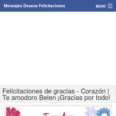
Mensajes Deseos Felicitaciones
MENÚ
Home
Mensajes
Felicitaciones
Felicitaciones con nombres
Felicitaciones personalizadas
Felicitaciones para personas
Felicitaciones de gracias - Corazón |
Felicitaciones para años
Te amodoro Belen ¡Gracias por todo!
Felicitaciones días de la semana