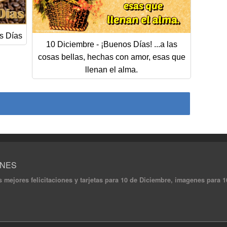
s Días
10 Diciembre - ¡Buenos Días! ...a las
cosas bellas, hechas con amor, esas que
llenan el alma.
ONES
s mejores felicitaciones y tarjetas para 10 de Diciembre, imagenes para 10