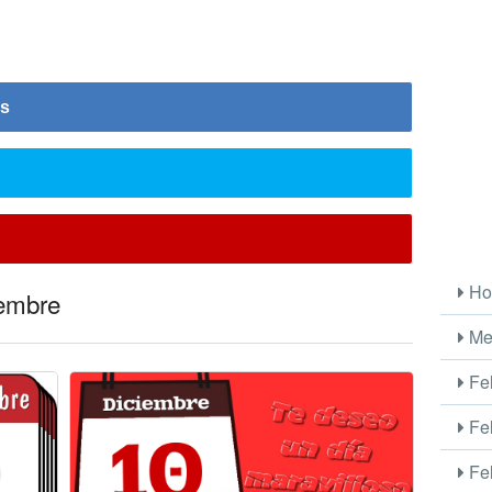
is
Ho
iembre
Me
Fel
Fel
Fel