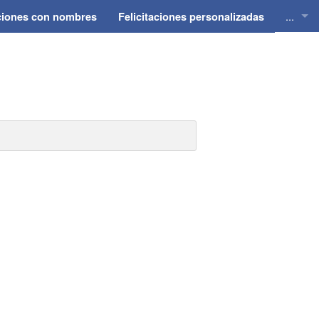
...
aciones con nombres
Felicitaciones personalizadas
Felici
Felici
Felici
Felici
Felici