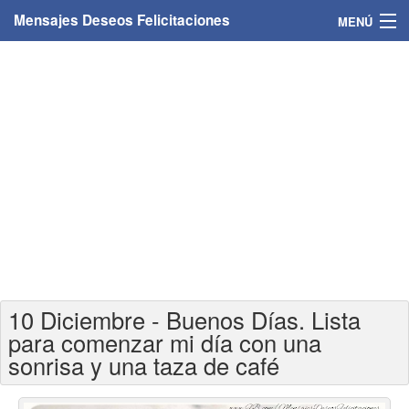
Mensajes Deseos Felicitaciones
MENÚ
Home
Mensajes
Felicitaciones
Felicitaciones con nombres
Felicitaciones personalizadas
Felicitaciones para personas
10 Diciembre - Buenos Días. Lista
Felicitaciones para años
para comenzar mi día con una
sonrisa y una taza de café
Felicitaciones días de la semana