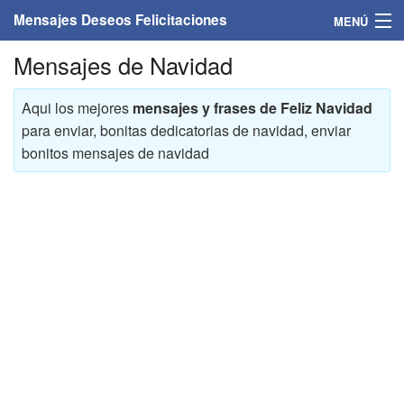
Mensajes Deseos Felicitaciones
MENÚ
Mensajes de Navidad
Home
Mensajes
Aqui los mejores
mensajes y frases de Feliz Navidad
para enviar, bonitas dedicatorias de navidad, enviar
Felicitaciones
bonitos mensajes de navidad
Felicitaciones con nombres
Felicitaciones personalizadas
Felicitaciones para personas
Felicitaciones para años
Felicitaciones días de la semana