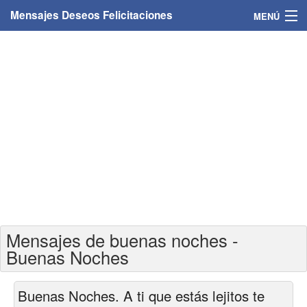
Mensajes Deseos Felicitaciones
MENÚ
Home
Mensajes
Felicitaciones
Felicitaciones con nombres
Felicitaciones personalizadas
Felicitaciones para personas
Mensajes de buenas noches -
Felicitaciones para años
Buenas Noches
Felicitaciones días de la semana
Buenas Noches. A ti que estás lejitos te