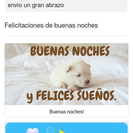
Felicitaciones días del año
envio un gran abrazo
Felicitaciones musicales
Felicitaciones de buenas noches
Entrar
Buenas noches!