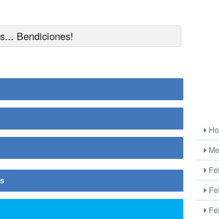
s... Bendiciones!
Ho
Me
Fel
is
Fel
Fel