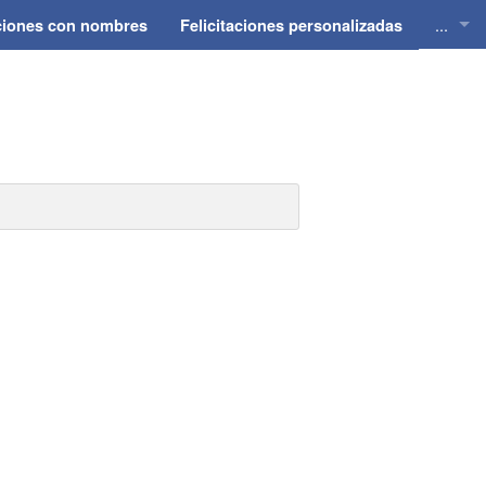
...
aciones con nombres
Felicitaciones personalizadas
Felici
Felici
Felici
Felici
Felici