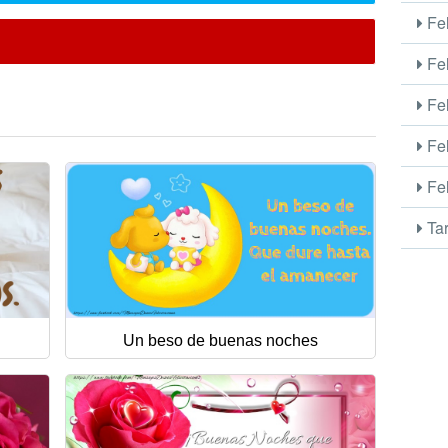
Fel
Fel
Fel
Fel
Fel
Tar
Un beso de buenas noches