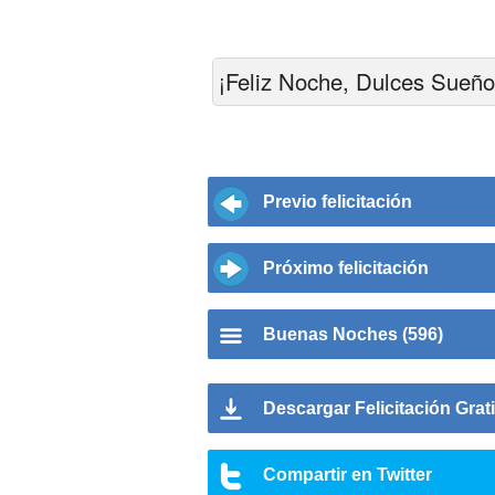
¡Feliz Noche, Dulces Sueño
Previo felicitación
Próximo felicitación
Buenas Noches (596)
Descargar Felicitación Grat
Compartir en Twitter