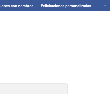
...
aciones con nombres
Felicitaciones personalizadas
Felici
Felici
Felici
Felici
Felici