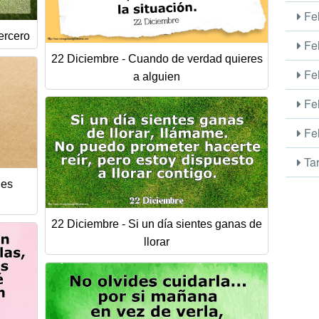
Fel
ercero
Fel
22 Diciembre - Cuando de verdad quieres
Fel
a alguien
Fel
Fel
Tar
 es
22 Diciembre - Si un día sientes ganas de
llorar