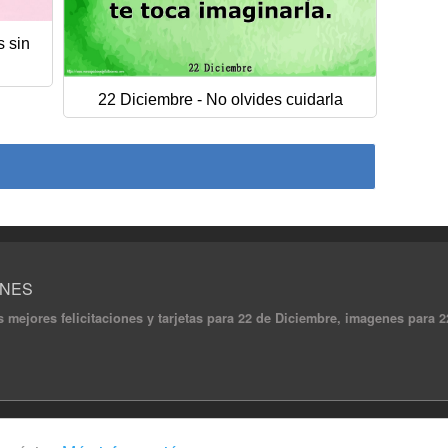
s sin
22 Diciembre - No olvides cuidarla
ONES
s mejores felicitaciones y tarjetas para 22 de Diciembre, imagenes para 22
ghts reserved.