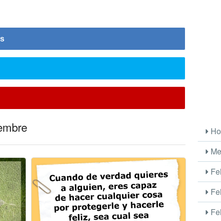
is
iembre
Ho
Me
Fel
Fel
Fel