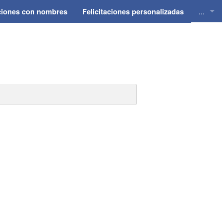
...
aciones con nombres
Felicitaciones personalizadas
Felici
Felici
Felici
Felici
Felici