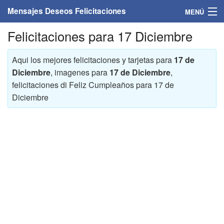
Mensajes Deseos Felicitaciones
MENÚ
Felicitaciones para 17 Diciembre
Home
Mensajes
Aqui los mejores felicitaciones y tarjetas para
17 de
Diciembre
, imagenes para
17 de Diciembre
,
Felicitaciones
felicitaciones di Feliz Cumpleaños para 17 de
Diciembre
Felicitaciones con nombres
Felicitaciones personalizadas
Felicitaciones para personas
Felicitaciones para años
Felicitaciones días de la semana