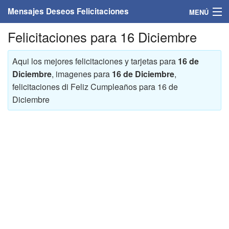
Mensajes Deseos Felicitaciones
MENÚ
Felicitaciones para 16 Diciembre
Home
Mensajes
Aqui los mejores felicitaciones y tarjetas para
16 de
Diciembre
, imagenes para
16 de Diciembre
,
Felicitaciones
felicitaciones di Feliz Cumpleaños para 16 de
Diciembre
Felicitaciones con nombres
Felicitaciones personalizadas
Felicitaciones para personas
Felicitaciones para años
Felicitaciones días de la semana