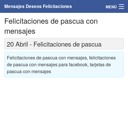
Mensajes Deseos Felicitaciones
MENÚ
Felicitaciones de pascua con
Home
mensajes
Mensajes
20 Abril - Felicitaciones de pascua
Felicitaciones
Felicitaciones de pascua con mensajes, felicitaciones
Felicitaciones con nombres
de pascua con mensajes para facebook, tarjetas de
pascua con mensajes
Felicitaciones personalizadas
Felicitaciones para personas
Felicitaciones para años
Felicitaciones días de la semana