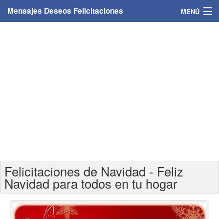
Mensajes Deseos Felicitaciones
MENÚ
Home
Mensajes
Felicitaciones
Felicitaciones con nombres
Felicitaciones personalizadas
Felicitaciones para personas
Felicitaciones de Navidad - Feliz
Felicitaciones para años
Navidad para todos en tu hogar
Felicitaciones días de la semana