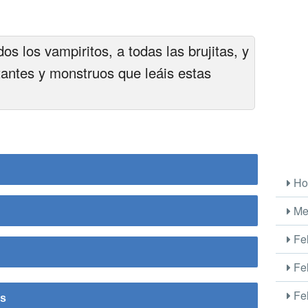
os los vampiritos, a todas las brujitas, y
tantes y monstruos que leáis estas
Ho
Me
Fel
Fel
Fel
is