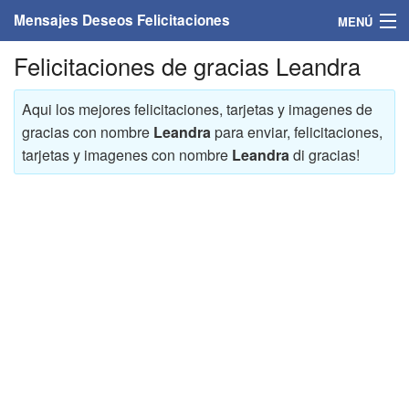
Mensajes Deseos Felicitaciones
MENÚ
Felicitaciones de gracias Leandra
Home
Mensajes
Aqui los mejores felicitaciones, tarjetas y imagenes de
gracias con nombre
Leandra
para enviar, felicitaciones,
Felicitaciones
tarjetas y imagenes con nombre
Leandra
di gracias!
Felicitaciones con nombres
Felicitaciones personalizadas
Felicitaciones para personas
Felicitaciones para años
Felicitaciones días de la semana