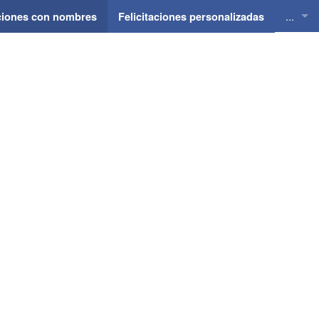
...
aciones con nombres
Felicitaciones personalizadas
Felici
Felici
Felici
Felici
Felici