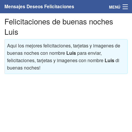
Mensajes Deseos Felicitaciones
MENÚ
Felicitaciones de buenas noches
Home
Luis
Mensajes
Aqui los mejores felicitaciones, tarjetas y imagenes de
Felicitaciones
buenas noches con nombre
Luis
para enviar,
felicitaciones, tarjetas y imagenes con nombre
Luis
di
Felicitaciones con nombres
buenas noches!
Felicitaciones personalizadas
Felicitaciones para personas
Felicitaciones para años
Felicitaciones días de la semana