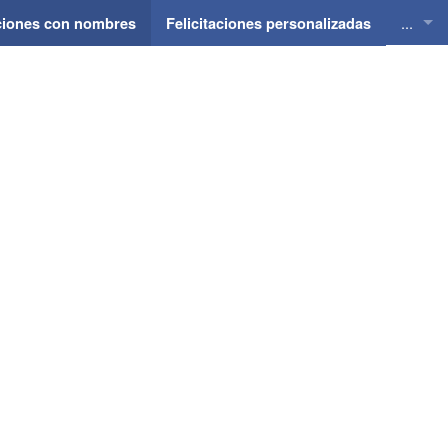
...
aciones con nombres
Felicitaciones personalizadas
Felici
Felici
Felici
Felici
Felici