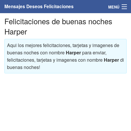
Mensajes Deseos Felicitaciones
MENÚ
Felicitaciones de buenas noches
Home
Harper
Mensajes
Aqui los mejores felicitaciones, tarjetas y imagenes de
Felicitaciones
buenas noches con nombre
Harper
para enviar,
felicitaciones, tarjetas y imagenes con nombre
Harper
di
Felicitaciones con nombres
buenas noches!
Felicitaciones personalizadas
Felicitaciones para personas
Felicitaciones para años
Felicitaciones días de la semana