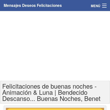
Mensajes Deseos Felicitaciones
MENÚ
Home
Mensajes
Felicitaciones
Felicitaciones con nombres
Felicitaciones personalizadas
Felicitaciones para personas
Felicitaciones de buenas noches -
Felicitaciones para años
Animación & Luna | Bendecido
Descanso... Buenas Noches, Benet
Felicitaciones días de la semana