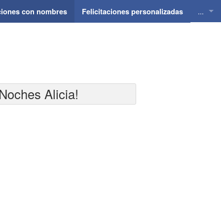
...
aciones con nombres
Felicitaciones personalizadas
Felici
Felici
Felici
Noches Alicia!
Felici
Felici