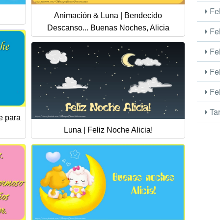
Fel
!
Animación & Luna | Bendecido
Descanso... Buenas Noches, Alicia
Fel
Fel
Fel
Fel
Tar
e para
Luna | Feliz Noche Alicia!