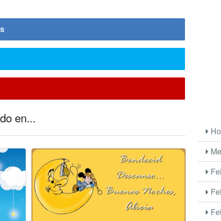
is
do en...
Ho
Me
Fel
Fel
Fel