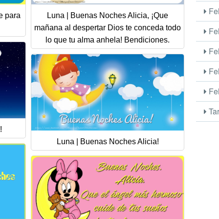
Fel
e para
Luna | Buenas Noches Alicia, ¡Que
mañana al despertar Dios te conceda todo
Fel
lo que tu alma anhela! Bendiciones.
Fel
Fel
Fel
Tar
!
Luna | Buenas Noches Alicia!