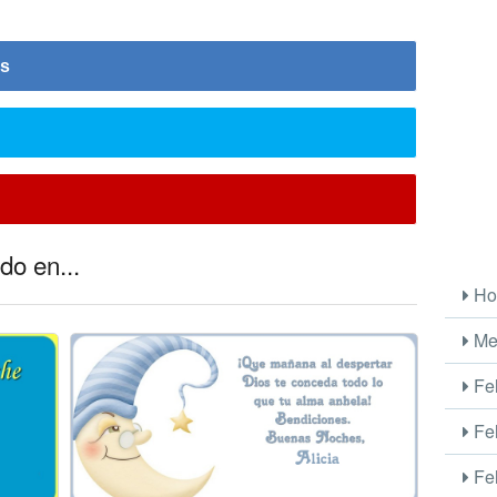
is
do en...
Ho
Me
Fel
Fel
Fel