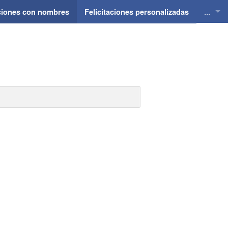
...
aciones con nombres
Felicitaciones personalizadas
Felici
Felici
Felici
Felici
Felici