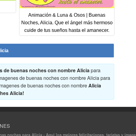
Animación & Luna & Osos | Buenas
Noches, Alicia. Que el ángel más hermoso
cuide de tus sueños hasta el amanecer.
icia
nes de buenas noches con nombre Alicia
para
 y imagenes de buenas noches con nombre Alicia para
s y imagenes de buenas noches con nombre
Alicia
es Alicia!
ONES
uenas noches para Alicia - Aqui los mejores felicitaciones, tarjetas y i