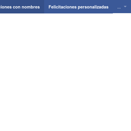
...
aciones con nombres
Felicitaciones personalizadas
Felici
Felici
Felici
Felici
Felici