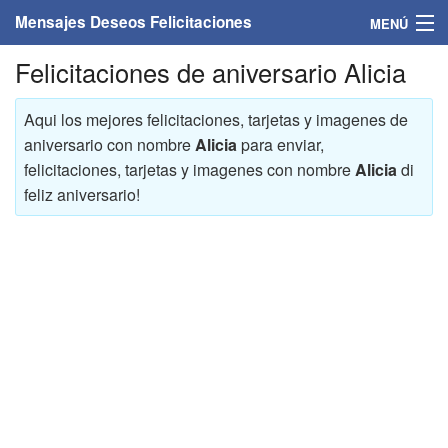
Mensajes Deseos Felicitaciones
MENÚ
Felicitaciones de aniversario Alicia
Home
Mensajes
Aqui los mejores felicitaciones, tarjetas y imagenes de
aniversario con nombre
Alicia
para enviar,
Felicitaciones
felicitaciones, tarjetas y imagenes con nombre
Alicia
di
feliz aniversario!
Felicitaciones con nombres
Felicitaciones personalizadas
Felicitaciones para personas
Felicitaciones para años
Felicitaciones días de la semana