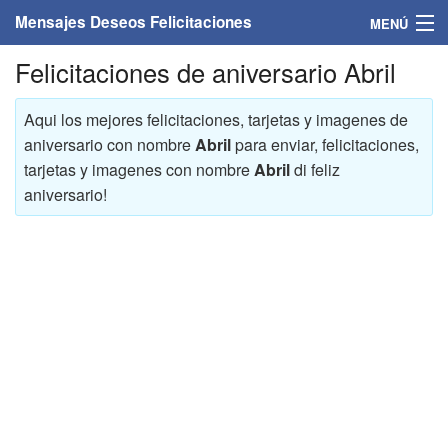
Mensajes Deseos Felicitaciones
MENÚ
Felicitaciones de aniversario Abril
Home
Mensajes
Aqui los mejores felicitaciones, tarjetas y imagenes de
aniversario con nombre
Abril
para enviar, felicitaciones,
Felicitaciones
tarjetas y imagenes con nombre
Abril
di feliz
aniversario!
Felicitaciones con nombres
Felicitaciones personalizadas
Felicitaciones para personas
Felicitaciones para años
Felicitaciones días de la semana