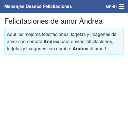
Mensajes Deseos Felicitaciones
MENÚ
Felicitaciones de amor Andrea
Home
Mensajes
Aqui los mejores felicitaciones, tarjetas y imagenes de
amor con nombre
Andrea
para enviar, felicitaciones,
Felicitaciones
tarjetas y imagenes con nombre
Andrea
di amor!
Felicitaciones con nombres
Felicitaciones personalizadas
Felicitaciones para personas
Felicitaciones para años
Felicitaciones días de la semana