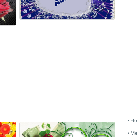
Ho
Me