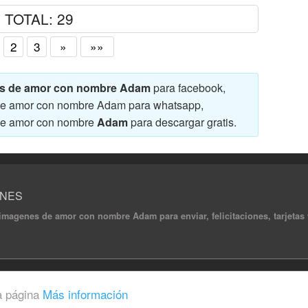
TOTAL: 29
2
3
»
»»
enes de amor con nombre Adam
para facebook,
s de amor con nombre Adam para whatsapp,
s de amor con nombre
Adam
para descargar gratis.
ONES
 y imagenes de amor con nombre Adam para enviar, felicitaciones, tarje
ghts reserved.
a página
Más información