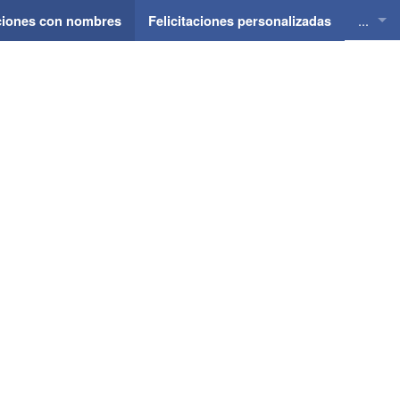
...
aciones con nombres
Felicitaciones personalizadas
Felici
Felici
Felici
Felici
Felici