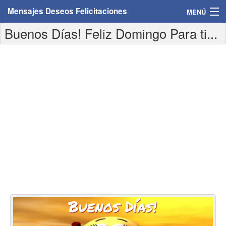
Mensajes Deseos Felicitaciones
MENÚ
Buenos Días! Feliz Domingo Para ti...
Home
Mensajes
Felicitaciones
Felicitaciones con nombres
Felicitaciones personalizadas
Felicitaciones para personas
Felicitaciones para años
Felicitaciones días de la semana