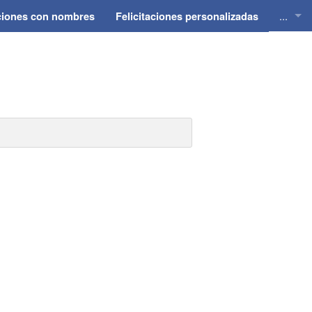
...
aciones con nombres
Felicitaciones personalizadas
Felici
Felici
Felici
Felici
Felici