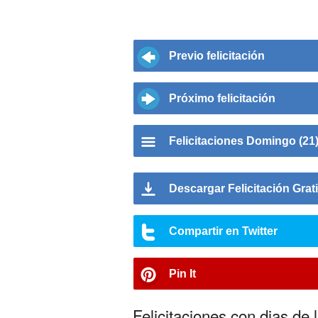
Previo felicitación
Próximo felicitación
Felicitaciones Domingo (21
Descargar Felicitación Grat
Compartir en Twitter
Pin It
Felicitaciones con dias d