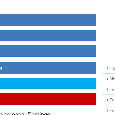
)
Ho
is
Me
Fel
Fel
Fel
e la semana: Domingo