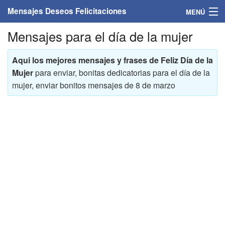
Mensajes Deseos Felicitaciones
MENÚ
Mensajes para el día de la mujer
Home
Mensajes
Aqui los mejores mensajes y frases de Feliz Día de la
Mujer
para enviar, bonitas dedicatorias para el día de la
Felicitaciones
mujer, enviar bonitos mensajes de 8 de marzo
Felicitaciones con nombres
Felicitaciones personalizadas
Felicitaciones para personas
Felicitaciones para años
Felicitaciones días de la semana