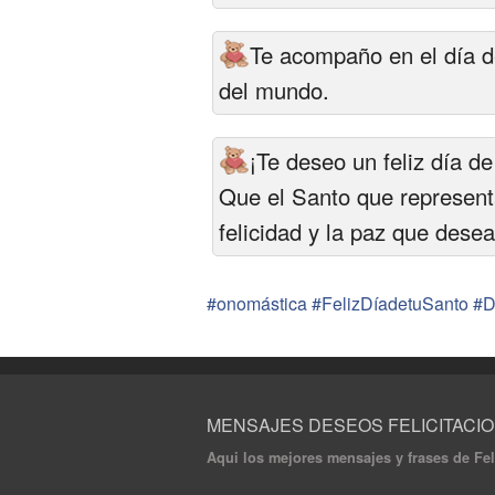
Te acompaño en el día de
del mundo.
¡Te deseo un feliz día d
Que el Santo que representa
felicidad y la paz que desea
#onomástica #FelizDíadetuSanto #
MENSAJES DESEOS FELICITACI
Aqui los mejores mensajes y frases de Fel