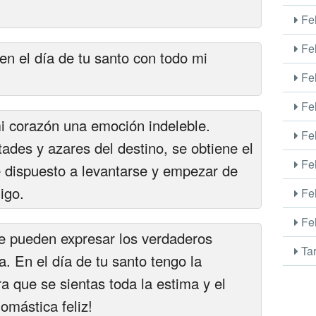
Fel
Fel
n el día de tu santo con todo mi
Fel
Fel
 corazón una emoción indeleble.
Fel
tades y azares del destino, se obtiene el
Fel
re dispuesto a levantarse y empezar de
igo.
Fel
Fel
e pueden expresar los verdaderos
Tar
. En el día de tu santo tengo la
a que se sientas toda la estima y el
nomástica feliz!