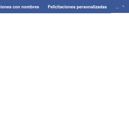
...
aciones con nombres
Felicitaciones personalizadas
Felici
Felici
Felici
Felici
Felici