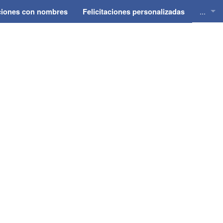
...
aciones con nombres
Felicitaciones personalizadas
Felici
Felici
Felici
Felici
Felici