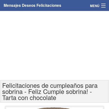
Mensajes Deseos Felicitaciones
MENÚ
Home
Mensajes
Felicitaciones
Felicitaciones con nombres
Felicitaciones personalizadas
Felicitaciones para personas
Felicitaciones de cumpleaños para
Felicitaciones para años
sobrina - Feliz Cumple sobrina! -
Tarta con chocolate
Felicitaciones días de la semana