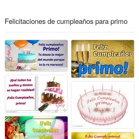
Felicitaciones días del año
Felicitaciones musicales
Felicitaciones de cumpleaños para primo
Entrar