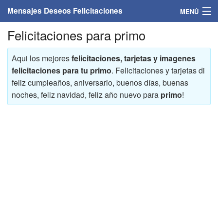
Mensajes Deseos Felicitaciones
MENÚ
Felicitaciones para primo
Home
Mensajes
Aqui los mejores
felicitaciones, tarjetas y imagenes
felicitaciones para tu primo
. Felicitaciones y tarjetas di
Felicitaciones
feliz cumpleaños, aniversario, buenos días, buenas
noches, feliz navidad, feliz año nuevo para
primo
!
Felicitaciones con nombres
Felicitaciones personalizadas
Felicitaciones para personas
Felicitaciones para años
Felicitaciones días de la semana