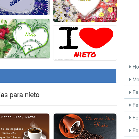
Ho
Me
Fel
ías para nieto
Fel
Fel
Fel