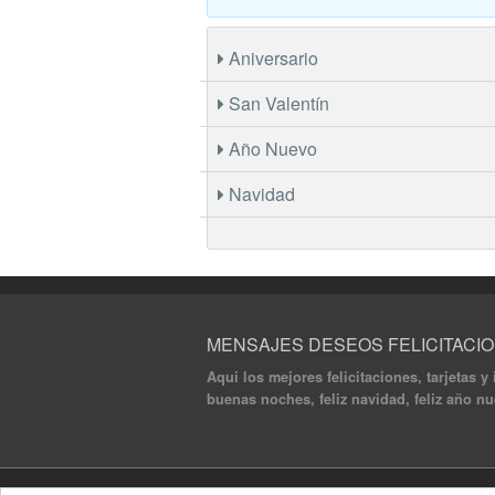
Aniversario
San Valentín
Año Nuevo
Navidad
MENSAJES DESEOS FELICITACI
Aqui los mejores felicitaciones, tarjetas y
buenas noches, feliz navidad, feliz año nu