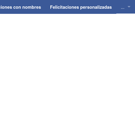
...
aciones con nombres
Felicitaciones personalizadas
Felici
Felici
Felici
Felici
Felici