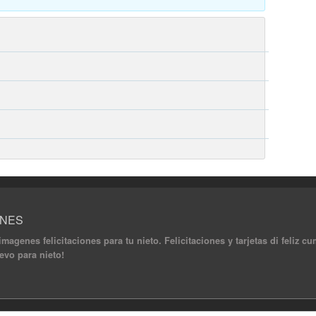
ONES
 imagenes felicitaciones para tu nieto. Felicitaciones y tarjetas di feliz 
evo para nieto!