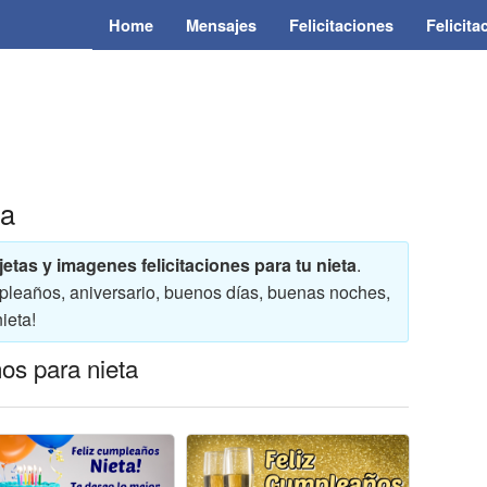
Home
Mensajes
Felicitaciones
Felicit
ta
rjetas y imagenes felicitaciones para tu nieta
.
cumpleaños, aniversario, buenos días, buenas noches,
ieta!
os para nieta