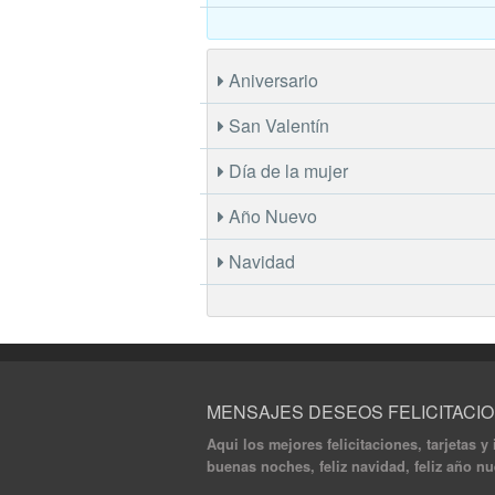
Aniversario
San Valentín
Día de la mujer
Año Nuevo
Navidad
MENSAJES DESEOS FELICITACI
Aqui los mejores felicitaciones, tarjetas y
buenas noches, feliz navidad, feliz año nu