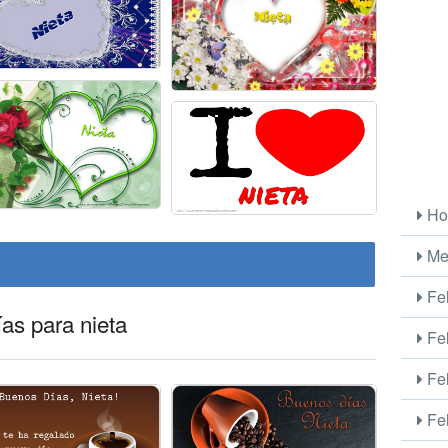
Ho
Me
Fel
ías para nieta
Fel
Fel
Fel