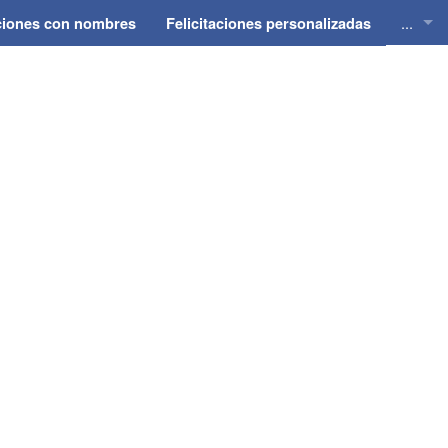
...
aciones con nombres
Felicitaciones personalizadas
Felici
Felici
Felici
Felici
Felici