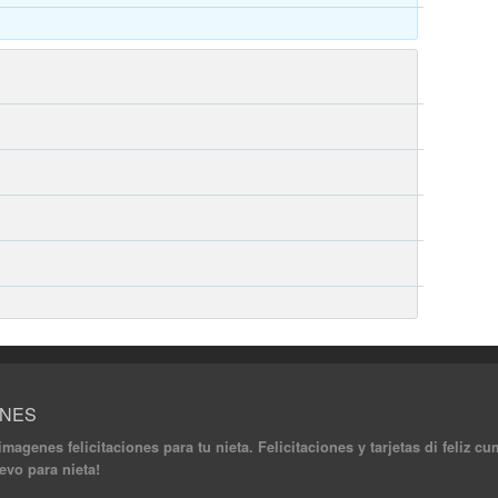
ONES
 imagenes felicitaciones para tu nieta. Felicitaciones y tarjetas di feliz 
evo para nieta!