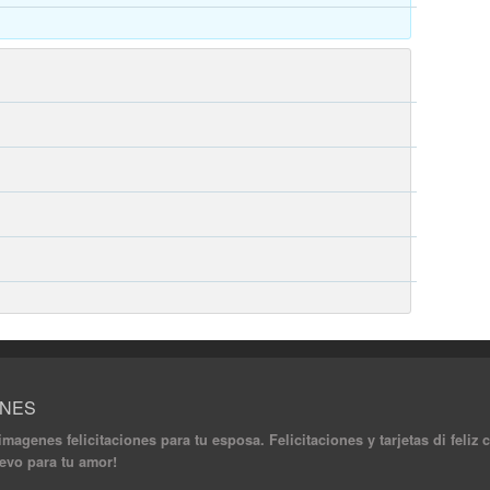
ONES
 imagenes felicitaciones para tu esposa. Felicitaciones y tarjetas di feli
uevo para tu amor!