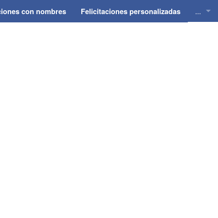
...
aciones con nombres
Felicitaciones personalizadas
Felici
Felici
Felici
Felici
Felici