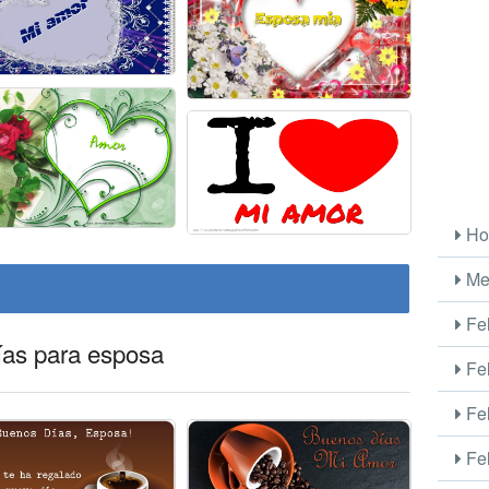
Ho
Me
Fel
ías para esposa
Fel
Fel
Fel