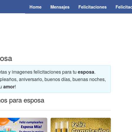
Home
Mensajes
Felicitaciones
Felicit
posa
jetas y imagenes felicitaciones para tu
esposa
.
cumpleaños, aniversario, buenos días, buenas noches,
tu
amor
!
ños para esposa