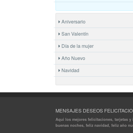
Aniversario
San Valentín
Día de la mujer
Año Nuevo
Navidad
MENSAJES DESEOS FELICITACI
Aqui los mejores felicitaciones, tarjetas y
buenas noches, feliz navidad, feliz año n