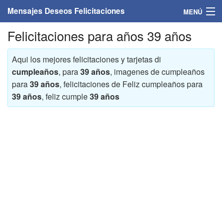
Mensajes Deseos Felicitaciones
MENÚ
Felicitaciones para años 39 años
Home
Mensajes
Aqui los mejores felicitaciones y tarjetas di
cumpleaños
, para
39 años
, imagenes de cumpleaños
Felicitaciones
para
39 años
, felicitaciones de Feliz cumpleaños para
39 años
, feliz cumple
39 años
Felicitaciones con nombres
Felicitaciones personalizadas
Felicitaciones para personas
Felicitaciones para años
Felicitaciones días de la semana