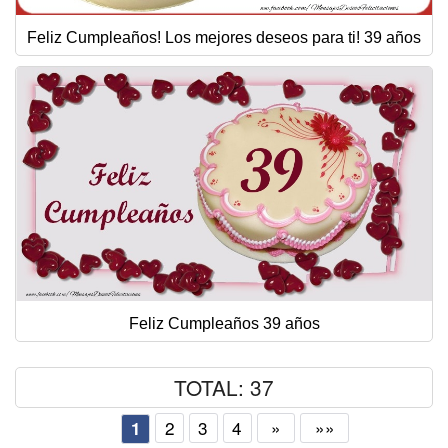
Feliz Cumpleaños! Los mejores deseos para ti! 39 años
Feliz Cumpleaños 39 años
TOTAL: 37
2
3
4
»
»»
1