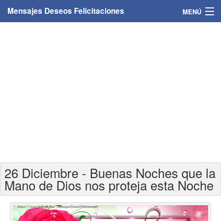
Mensajes Deseos Felicitaciones
MENÚ
Home
Mensajes
Felicitaciones
Felicitaciones con nombres
Felicitaciones personalizadas
Felicitaciones para personas
26 Diciembre - Buenas Noches que la
Felicitaciones para años
Mano de Dios nos proteja esta Noche
Felicitaciones días de la semana